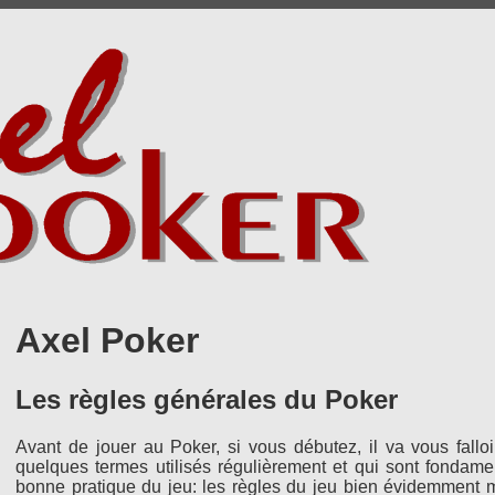
Axel Poker
Les règles générales du Poker
Avant de jouer au Poker, si vous débutez, il va vous fallo
quelques termes utilisés régulièrement et qui sont fondame
bonne pratique du jeu: les règles du jeu bien évidemment m