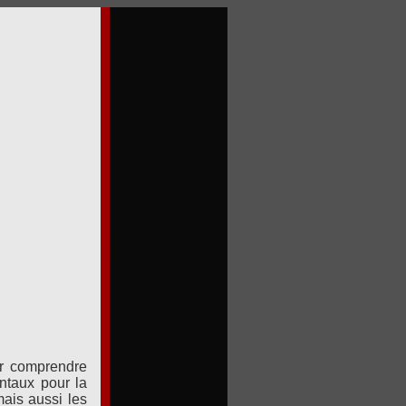
ir comprendre
ntaux pour la
ais aussi les