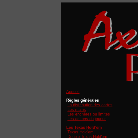
Accueil
Règles générales
La distribution des cartes
Les mains
Les enchères ou limites
Les actions du joueur
Les Texas Hold'em
Texas Hold'em
Double Texas Hold'em